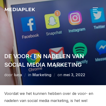
Ga
MEDIAPLEK
naar
TOGG
de
inhoud
DE VOOR- EN NADELEN VAN
SOCIAL MEDIA MARKETING
Geplaatst
door
luca
in
Marketing
on
mei 3, 2022
op
Voordat we het kunnen hebben over de voor- en
nadelen van social media marketing, is het wel