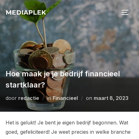
Ga
MEDIAPLEK
naar
TOGG
de
inhoud
Hoe maak je je bedrijf financieel
startklaar?
Geplaatst
door
redactie
in
Financieel
on
maart 8, 2023
op
Het is gelukt! Je bent je eigen bedrijf begonnen. Wat
goed, gefeliciteerd! Je weet precies in welke branche