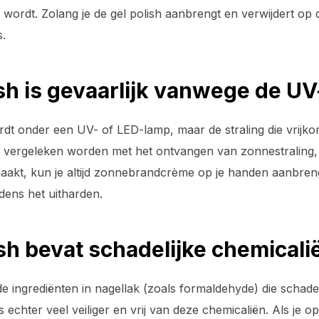
ordt. Zolang je de gel polish aanbrengt en verwijdert op de
s.
ish is gevaarlijk vanwege de U
hardt onder een UV- of LED-lamp, maar de straling die vrijko
 vergeleken worden met het ontvangen van zonnestraling, 
maakt, kun je altijd zonnebrandcrème op je handen aanbren
dens het uitharden.
ish bevat schadelijke chemicali
e ingrediënten in nagellak (zoals formaldehyde) die schade
s echter veel veiliger en vrij van deze chemicaliën. Als je o