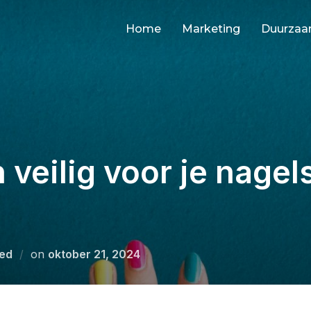
Home
Marketing
Duurza
sh veilig voor je nage
Geplaatst
ed
on
oktober 21, 2024
op