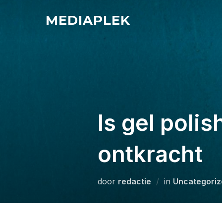
Ga
MEDIAPLEK
naar
de
inhoud
Is gel poli
ontkracht
door
redactie
in
Uncategoriz