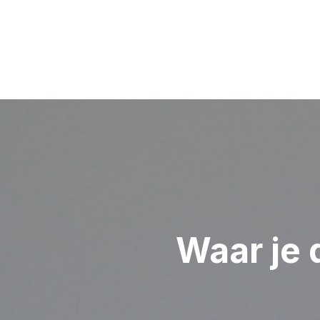
Bericht
navigatie
Waar je 