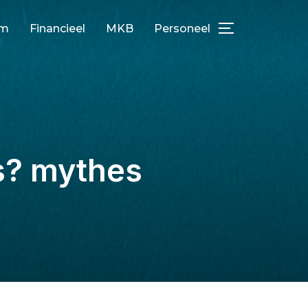
am
Financieel
MKB
Personeel
TOGGLE ZIJ
ls? mythes