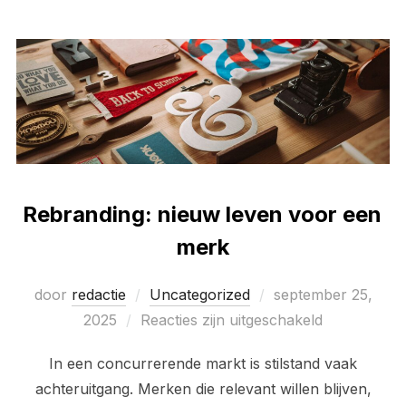
Rebranding: nieuw leven voor een
merk
Geplaatst
door
redactie
Uncategorized
september 25,
op
2025
Reacties zijn uitgeschakeld
In een concurrerende markt is stilstand vaak
achteruitgang. Merken die relevant willen blijven,