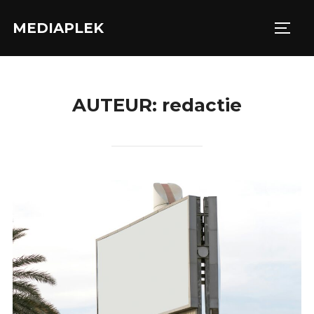
Ga
MEDIAPLEK
naar
TOGG
de
inhoud
AUTEUR:
redactie