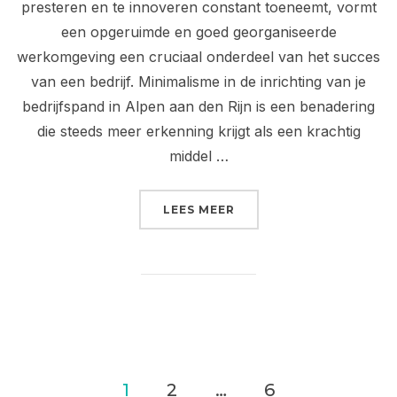
presteren en te innoveren constant toeneemt, vormt
een opgeruimde en goed georganiseerde
werkomgeving een cruciaal onderdeel van het succes
van een bedrijf. Minimalisme in de inrichting van je
bedrijfspand in Alpen aan den Rijn is een benadering
die steeds meer erkenning krijgt als een krachtig
middel …
“EFFICIËNT RUIMTEGEBR
LEES MEER
Berichten
1
2
…
6