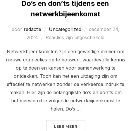
Do’s en don’ts tijdens een
netwerkbijeenkomst
Geplaatst
door
redactie
Uncategorized
december 24,
op
2024
Reacties zijn uitgeschakeld
Netwerkbijeenkomsten zijn een geweldige manier om
nieuwe connecties op te bouwen, waardevolle kennis
op te doen en kansen voor samenwerking te
ontdekken. Toch kan het een uitdaging zijn om
effectief te netwerken zonder de verkeerde indruk te
maken. Hier zijn de belangrijkste do’s en don’ts om
het meeste uit je volgende netwerkbijeenkomst te
halen. Do’s …
“DO’S EN DON’TS TIJD
LEES MEER