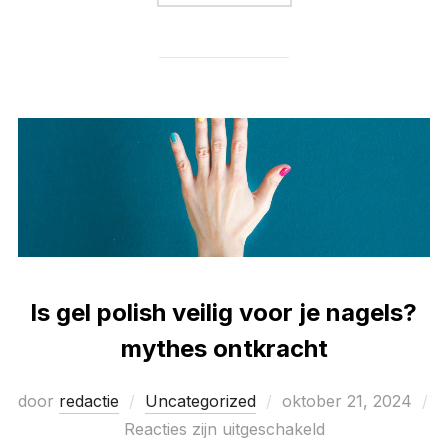
Is gel polish veilig voor je nagels?
mythes ontkracht
Geplaatst
door
redactie
Uncategorized
oktober 21, 2024
op
Reacties zijn uitgeschakeld