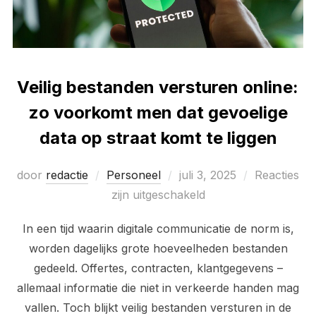
Veilig bestanden versturen online:
zo voorkomt men dat gevoelige
data op straat komt te liggen
Geplaatst
door
redactie
Personeel
juli 3, 2025
Reacties
op
zijn uitgeschakeld
In een tijd waarin digitale communicatie de norm is,
worden dagelijks grote hoeveelheden bestanden
gedeeld. Offertes, contracten, klantgegevens –
allemaal informatie die niet in verkeerde handen mag
vallen. Toch blijkt veilig bestanden versturen in de