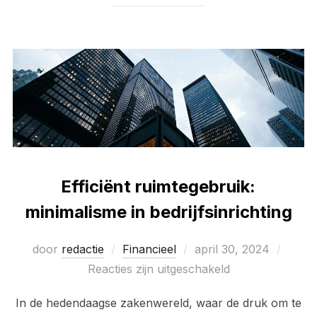
Efficiënt ruimtegebruik:
minimalisme in bedrijfsinrichting
Geplaatst
door
redactie
Financieel
april 30, 2024
op
Reacties zijn uitgeschakeld
In de hedendaagse zakenwereld, waar de druk om te