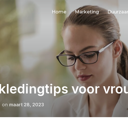
Home
Marketing
Duurza
 kledingtips voor vr
Geplaatst
on
maart 28, 2023
op