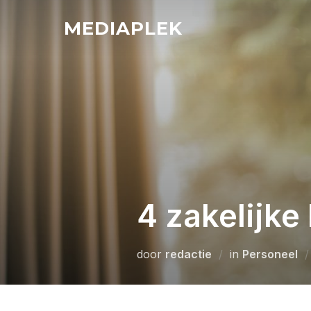
Ga
MEDIAPLEK
naar
de
inhoud
4 zakelijke
door
redactie
in
Personeel