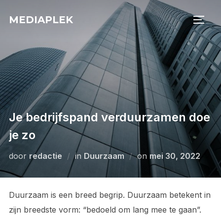
Ga
MEDIAPLEK
naar
TOGG
de
inhoud
Je bedrijfspand verduurzamen doe
je zo
Geplaatst
door
redactie
in
Duurzaam
on
mei 30, 2022
op
Duurzaam is een breed begrip. Duurzaam betekent in
zijn breedste vorm: “bedoeld om lang mee te gaan”.