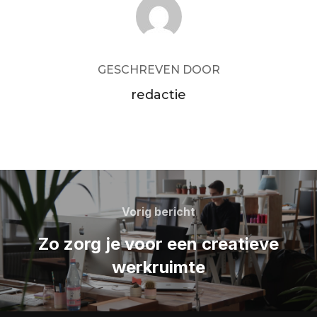
BERICHTAUTEUR
GESCHREVEN DOOR
redactie
Bericht
navigatie
Vorig
Vorig bericht
bericht
Zo zorg je voor een creatieve
werkruimte